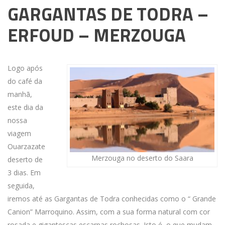
GARGANTAS DE TODRA –
ERFOUD – MERZOUGA
Logo após
do café da
manhã,
este dia da
nossa
viagem
Ouarzazate
Merzouga no deserto do Saara
deserto de
3 dias. Em
seguida,
iremos até as Gargantas de Todra conhecidas como o “ Grande
Canion” Marroquino. Assim, com a sua forma natural com cor
rosada e gigantescas escarpas rochosas. Isto é, o que mudam