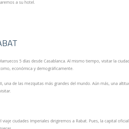
varemos a su hotel.
ABAT
arruecos 5 días desde Casablanca. Al mismo tiempo, visitar la ciudad
í como, económica y demográficamente.
II, una de las mezquitas más grandes del mundo. Aún más, una altitu
sitar.
viaje ciudades Imperiales dirigiremos a Rabat. Pues, la capital ofic
njeras.