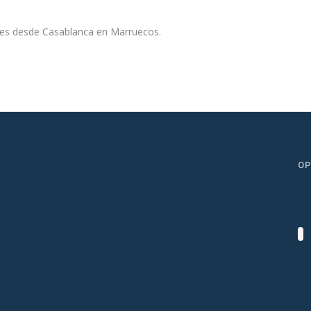
viajes desde Casablanca en Marruecos.
OP