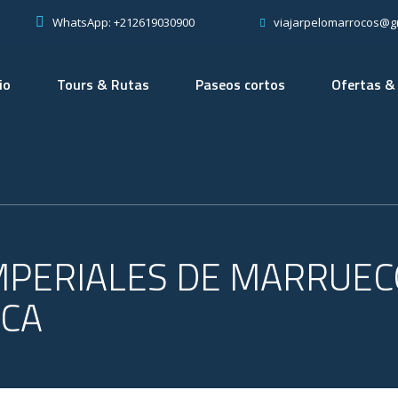
WhatsApp: +212619030900
viajarpelomarrocos@g
io
Tours & Rutas
Paseos cortos
Ofertas &
IMPERIALES DE MARRUEC
NCA