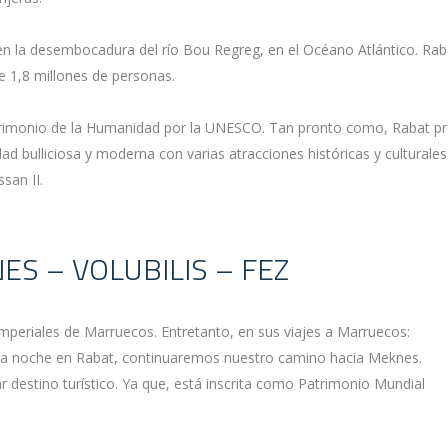
 en la desembocadura del río Bou Regreg, en el Océano Atlántico. Ra
 1,8 millones de personas.
rimonio de la Humanidad por la UNESCO. Tan pronto como, Rabat pres
d bulliciosa y moderna con varias atracciones históricas y culturales
san II.
NES – VOLUBILIS – FEZ
mperiales de Marruecos. Entretanto, en sus viajes a Marruecos:
r la noche en Rabat, continuaremos nuestro camino hacia Meknes.
r destino turístico. Ya que, está inscrita como Patrimonio Mundial