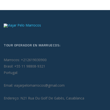
TOUR OPERADOR EN MARRUECOS:
Marrocos: +212619030900
Brasil: +55 11 98808-9321
Portugal:
Email: viajarpelomarrocos@gmail.com
Endereço: N21 Rua Du Golf De Gabès, Casablanca