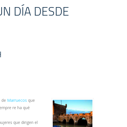
UN DÍA DESDE
H
s de
Marruecos
que
iempre re ha qué
ujeres que dirigen el