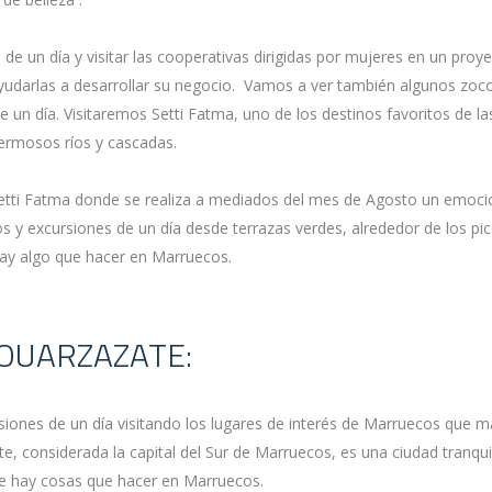
e un día y visitar las cooperativas dirigidas por mujeres en un proye
ayudarlas a desarrollar su negocio. Vamos a ver también algunos zoc
n día. Visitaremos Setti Fatma, uno de los destinos favoritos de las
hermosos ríos y cascadas.
tti Fatma donde se realiza a mediados del mes de Agosto un emocion
os y excursiones de un día desde terrazas verdes, alrededor de los pic
hay algo que hacer en Marruecos.
 OUARZAZATE:
ones de un día visitando los lugares de interés de Marruecos que m
, considerada la capital del Sur de Marruecos, es una ciudad tranqu
pre hay cosas que hacer en Marruecos.