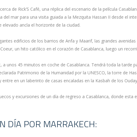
ca de Rick’S Café, una réplica del escenario de la película Casabl
lla del mar para una visita guiada a la Mezquita Hassan II desde el interi
levado ancla el horizonte de la ciudad.
gantes edificios de los barrios de Anfa y Maarif, las grandes avenida
 Coeur, un hito católico en el corazón de Casablanca, luego un recorr
abat, a unos 45 minutos en coche de Casablanca. Tendrá toda la tarde
h, declarada Patrimonio de la Humanidad por la UNESCO, la torre de 
 entre en un laberinto de casas encaladas en la Kasbah de los Ouday
ruecos y excursiones de un día de regreso a Casablanca, donde esta e
UN DÍA POR MARRAKECH: