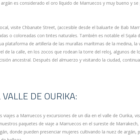
e argán es considerado el oro líquido de Marruecos y muy bueno y s
local, visite Chbanate Street, (accesible desde el baluarte de Bab Marr
das o coloreadas con tintes naturales. También es notable el Sqala 
 plataforma de artillería de las murallas marítimas de la medina, la v
l de la calle, en los zocos que rodean la torre del reloj, algunos de
cisión ancestral. Después del almuerzo y visitando la ciudad, contin
 VALLE DE OURIKA:
 viajes a Marruecos y excursiones de un día en el valle de Ourika, vi
 nuestros paquetes de viaje a Marruecos en el sureste de Marrakech,
gán, donde pueden presenciar mujeres cultivando la nuez de argán, p
de belleza .