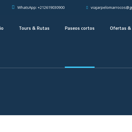
WhatsApp: +212619030900
viajarpelomarrocos@g
io
Tours & Rutas
Paseos cortos
Ofertas &