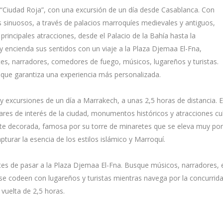
a “Ciudad Roja”, con una excursión de un día desde Casablanca. Con
s sinuosos, a través de palacios marroquíes medievales y antiguos,
rincipales atracciones, desde el Palacio de la Bahía hasta la
 y encienda sus sentidos con un viaje a la Plaza Djemaa El-Fna,
s, narradores, comedores de fuego, músicos, lugareños y turistas.
 que garantiza una experiencia más personalizada.
 y excursiones de un día a Marrakech, a unas 2,5 horas de distancia. E
ugares de interés de la ciudad, monumentos históricos y atracciones cul
e decorada, famosa por su torre de minaretes que se eleva muy por
pturar la esencia de los estilos islámico y Marroquí.
ntes de pasar a la Plaza Djemaa El-Fna. Busque músicos, narradores
 y se codeen con lugareños y turistas mientras navega por la concurrid
vuelta de 2,5 horas.