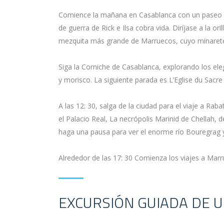
Comience la mañana en Casablanca con un paseo cer
de guerra de Rick e Ilsa cobra vida. Diríjase a la ori
mezquita más grande de Marruecos, cuyo minarete e
Siga la Corniche de Casablanca, explorando los ele
y morisco. La siguiente parada es L’Eglise du Sacre
A las 12: 30, salga de la ciudad para el viaje a R
el Palacio Real, La necrópolis Marinid de Chella
haga una pausa para ver el enorme río Bouregrag y
Alrededor de las 17: 30 Comienza los viajes a Mar
EXCURSIÓN GUIADA DE 