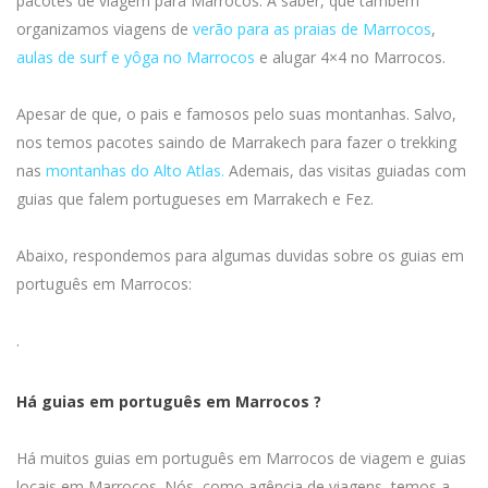
pacotes de viagem para Marrocos. A saber, que tambem
organizamos viagens de
verão para as praias de Marrocos
,
aulas de surf e yôga no Marrocos
e alugar 4×4 no Marrocos.
Apesar de que, o pais e famosos pelo suas montanhas. Salvo,
nos temos pacotes saindo de Marrakech para fazer o trekking
nas
montanhas do Alto Atlas.
Ademais, das visitas guiadas com
guias que falem portugueses em Marrakech e Fez.
Abaixo, respondemos para algumas duvidas sobre os guias em
português em Marrocos:
.
Há guias em português em Marrocos ?
Há muitos guias em português em Marrocos de viagem e guias
locais em Marrocos. Nós, como agência de viagens, temos a