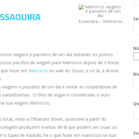
SSAOUIRA
Se
Essaouira – Marrocos
Nú
os viagens e passeios de um dia visitando os pontos
nossos pacotes de viagem para Marrocos depois de 3 horas
o que fazer em
Marrocos
no vale do Souss, e só lá, a árvore
Nu
.
iagens e passeios de um dia e visitar as cooperativas de
 variadíssimas. O óleo de argan é considerado o ouro
 na sua viagem Marrocos.
Qu
local, visite a Chbanate Street, (acessível a partir do
 tecelagem produzem mantas de lã que podem ser cruas ou
Su
el o Sqala de Kasbah, ha o que fazer em marrocos na sua