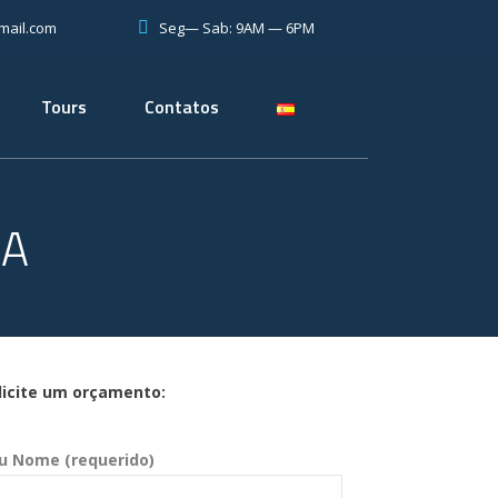
Seg— Sab: 9AM — 6PM
mail.com
Tours
Contatos
IA
licite um orçamento:
u Nome (requerido)