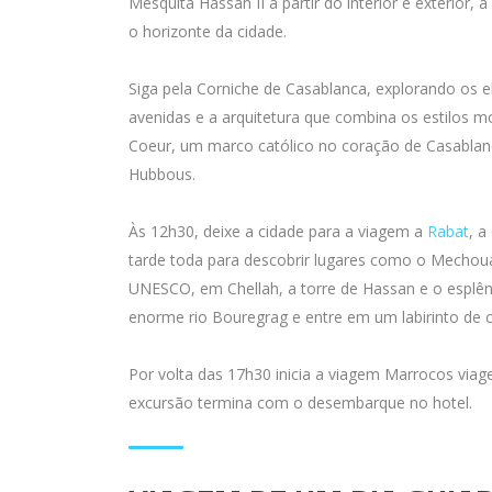
Mesquita Hassan II a partir do interior e exterior
o horizonte da cidade.
Siga pela Corniche de Casablanca, explorando os el
avenidas e a arquitetura que combina os estilos m
Coeur, um marco católico no coração de Casablanc
Hubbous.
Às 12h30, deixe a cidade para a viagem a
Rabat
, a
tarde toda para descobrir lugares como o Mechouar
UNESCO, em Chellah, a torre de Hassan e o espl
enorme rio Bouregrag e entre em um labirinto de
Por volta das 17h30 inicia a viagem Marrocos viag
excursão termina com o desembarque no hotel.