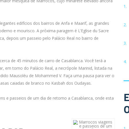
, a maior mesquita de Marrocos, cujo minarete elevado ancora
egantes edifícios dos bairros de Anfa e Maarif, as grandes
oderno e mourisco. A próxima paragem é L’Eglise du Sacre
a, depois um passeio pelo Palácio Real no bairro de
 cerca de 45 minutos de carro de Casablanca. Você terá a
, em torno do Palácio Real, a necrópole Marinid, listada na
êndido Mausoléu de Mohammed V. Faça uma pausa para ver o
 casas caiadas de branco no Kasbah dos Oudayas.
ens e passeios de um dia de retorno a Casablanca, onde esta