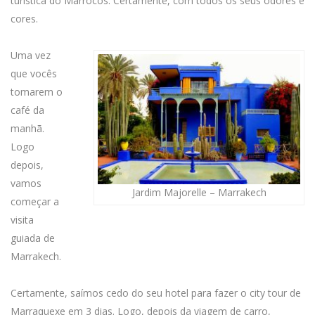
turística do Marrocos. Certamente, com todos os seus odores e
cores.
Uma vez
que vocês
tomarem o
café da
manhã.
Logo
depois,
vamos
Jardim Majorelle – Marrakech
começar a
visita
guiada de
Marrakech.
Certamente, saímos cedo do seu hotel para fazer o city tour de
Marraquexe em 3 dias. Logo, depois da viagem de carro,